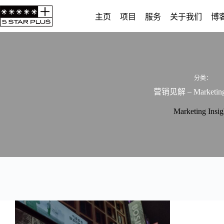
跳
主页
项目
服务
关于我们
博
至
内
容
分类：
营销见解 – Marketing 
Marketing Insig