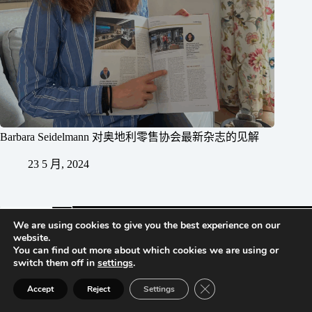
Barbara Seidelmann 对奥地利零售协会最新杂志的见解
23 5 月, 2024
We are using cookies to give you the best experience on our
website.
You can find out more about which cookies we are using or
Vienna | Beijing | Shanghai | Hong Kong | Riyadh
switch them off in
settings
.
Close GDPR Cookie Ban
公司信息
Accept
Reject
Settings
隐私政策