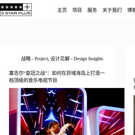
跳
主页
项目
服务
关于我们
博
至
内
容
战略 - Project
,
设计见解 - Design Insights
塞舌尔“皇冠之战”：如何在异域海岛上打造一
档顶级的音乐电视节目