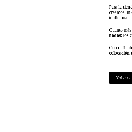
Para la
tien
creamos un
tradicional a
Cuanto más s
hadas
: los 
Con el fin 
colocación 
Volver a