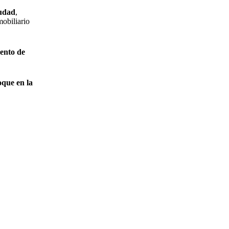
iudad
,
mobiliario
ento de
oque en la