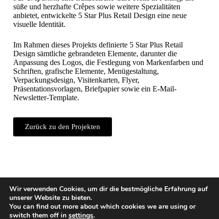
süße und herzhafte Crêpes sowie weitere Spezialitäten
anbietet, entwickelte 5 Star Plus Retail Design eine neue
visuelle Identität.
Im Rahmen dieses Projekts definierte 5 Star Plus Retail
Design sämtliche gebrandeten Elemente, darunter die
Anpassung des Logos, die Festlegung von Markenfarben und
Schriften, grafische Elemente, Menügestaltung,
Verpackungsdesign, Visitenkarten, Flyer,
Präsentationsvorlagen, Briefpapier sowie ein E-Mail-
Newsletter-Template.
Zurück zu den Projekten
Wir verwenden Cookies, um dir die bestmögliche Erfahrung auf
unserer Website zu bieten.
You can find out more about which cookies we are using or
switch them off in
settings
.
Vienna | Beijing | Shanghai | Hong Kong | Riyadh