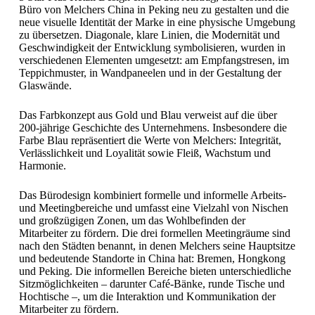
Büro von Melchers China in Peking neu zu gestalten und die
neue visuelle Identität der Marke in eine physische Umgebung
zu übersetzen. Diagonale, klare Linien, die Modernität und
Geschwindigkeit der Entwicklung symbolisieren, wurden in
verschiedenen Elementen umgesetzt: am Empfangstresen, im
Teppichmuster, in Wandpaneelen und in der Gestaltung der
Glaswände.
Das Farbkonzept aus Gold und Blau verweist auf die über
200-jährige Geschichte des Unternehmens. Insbesondere die
Farbe Blau repräsentiert die Werte von Melchers: Integrität,
Verlässlichkeit und Loyalität sowie Fleiß, Wachstum und
Harmonie.
Das Bürodesign kombiniert formelle und informelle Arbeits-
und Meetingbereiche und umfasst eine Vielzahl von Nischen
und großzügigen Zonen, um das Wohlbefinden der
Mitarbeiter zu fördern. Die drei formellen Meetingräume sind
nach den Städten benannt, in denen Melchers seine Hauptsitze
und bedeutende Standorte in China hat: Bremen, Hongkong
und Peking. Die informellen Bereiche bieten unterschiedliche
Sitzmöglichkeiten – darunter Café-Bänke, runde Tische und
Hochtische –, um die Interaktion und Kommunikation der
Mitarbeiter zu fördern.