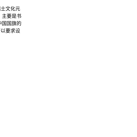
瑞士文化元
，主要是书
中国国旗的
所以要求设