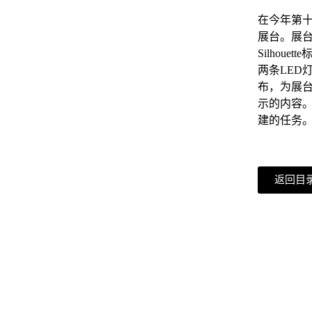
在今年第十
展台。展
Silho
两条LED
布，为展台
示的内容
建的任务
返回目