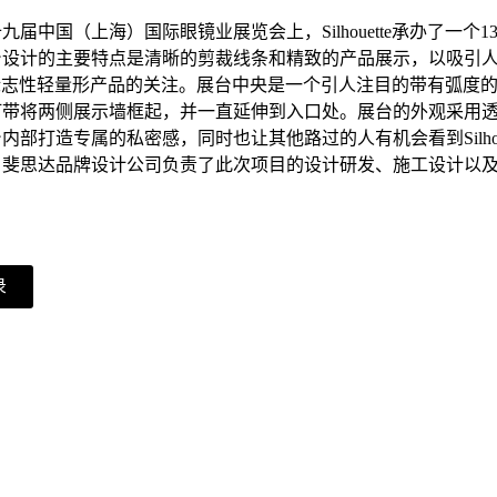
九届中国（上海）国际眼镜业展览会上，Silhouette承办了一个1
台设计的主要特点是清晰的剪裁线条和精致的产品展示，以吸引
uette标志性轻量形产品的关注。展台中央是一个引人注目的带有弧度
灯带将两侧展示墙框起，并一直延伸到入口处。展台的外观采用
内部打造专属的私密感，同时也让其他路过的人有机会看到Silhoue
。斐思达品牌设计公司负责了此次项目的设计研发、施工设计以
。
录