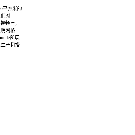
30平方米的
人们对
的视频墙，
透明网格
tte所展
及生产和搭