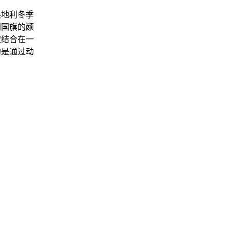
奥地利冬季
利国旗的颜
被结合在一
的是通过动