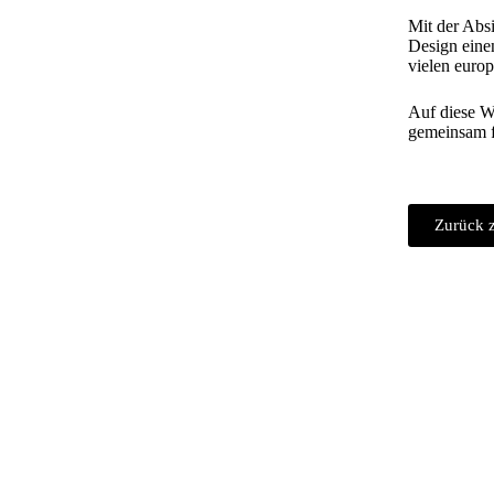
Mit der Absi
Design einen 
vielen europ
Auf diese W
gemeinsam fe
Zurück z