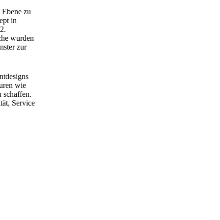
e Ebene zu
ept in
2.
che wurden
nster zur
antdesigns
turen wie
 schaffen.
tät, Service