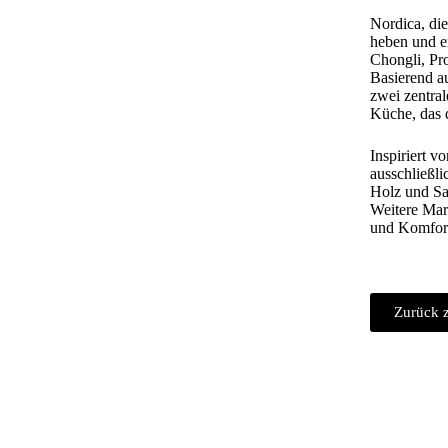
Nordica, die
heben und e
Chongli, Pr
Basierend a
zwei zentral
Küche, das 
Inspiriert v
ausschließli
Holz und Sa
Weitere Mark
und Komfor
Zurück z