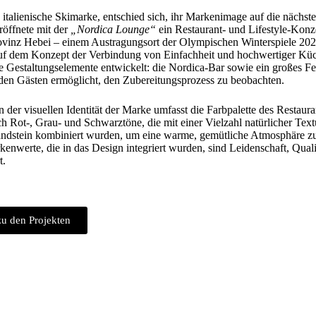
 italienische Skimarke, entschied sich, ihr Markenimage auf die nächst
röffnete mit der
„Nordica Lounge“
ein Restaurant- und Lifestyle-Konz
ovinz Hebei – einem Austragungsort der Olympischen Winterspiele 202
uf dem Konzept der Verbindung von Einfachheit und hochwertiger Kü
e Gestaltungselemente entwickelt: die Nordica-Bar sowie ein großes Fe
den Gästen ermöglicht, den Zubereitungsprozess zu beobachten.
on der visuellen Identität der Marke umfasst die Farbpalette des Restaur
ch Rot-, Grau- und Schwarztöne, die mit einer Vielzahl natürlicher Tex
ndstein kombiniert wurden, um eine warme, gemütliche Atmosphäre zu
enwerte, die in das Design integriert wurden, sind Leidenschaft, Quali
t.
u den Projekten