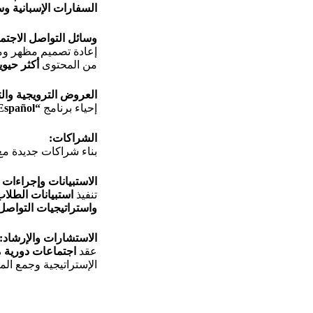
السفارات الإسبانية وس
وسائل التواصل الاجتم
إعادة تصميم مظهر و
من المحتوى
أكثر حيوي
العروض الترويجية والت
إحياء برنامج
“Yo Hablo Español”
الشراكات:
بناء شراكات جديدة م
الاستبيانات وإجراءات 
تنفيذ
استبيانات الطلا
واستراتيجيات التواصل
الاستشارات والإرشاد:
عقد
اجتماعات دورية م
الإستراتيجية وجمع ال